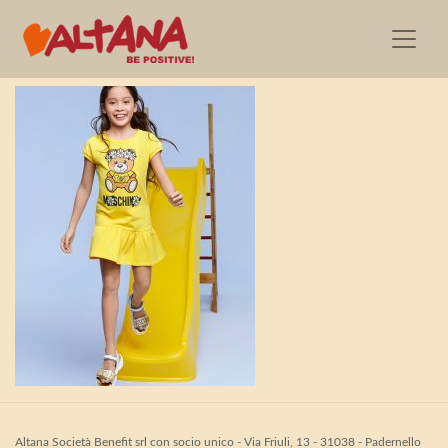
MoschinoKids_SS21_S3
Altana Società Benefit srl con socio unico - Via Friuli, 13 - 31038 - Padernello