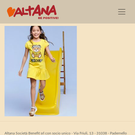
MoschinoKids_SS21_S3
Altana Società Benefit srl con socio unico - Via Friuli, 13 - 31038 - Padernello