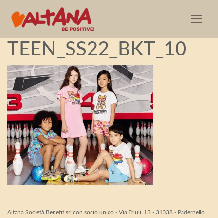
Moschino-BABY-KID-
TEEN_SS22_BKT_10
Altana Società Benefit srl con socio unico - Via Friuli, 13 - 31038 - Padernello