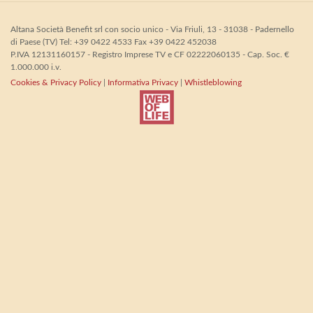
Altana Società Benefit srl con socio unico - Via Friuli, 13 - 31038 - Padernello
di Paese (TV) Tel: +39 0422 4533 Fax +39 0422 452038
P.IVA 12131160157 - Registro Imprese TV e CF 02222060135 - Cap. Soc. €
1.000.000 i.v.
Cookies & Privacy Policy
|
Informativa Privacy
|
Whistleblowing