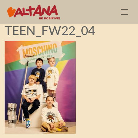
Moschino BABY KID
TEEN_FW22_04