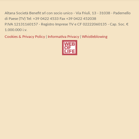
Altana Società Benefit srl con socio unico - Via Friuli, 13 - 31038 - Padernello
di Paese (TV) Tel: +39 0422 4533 Fax +39 0422 452038
P.IVA 12131160157 - Registro Imprese TV e CF 02222060135 - Cap. Soc. €
1.000.000 i.v.
Cookies & Privacy Policy
|
Informativa Privacy
|
Whistleblowing