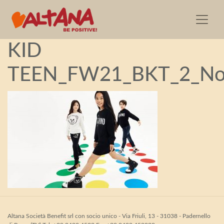
01 – Moschino BABY
KID
TEEN_FW21_BKT_2_No
Altana Società Benefit srl con socio unico - Via Friuli, 13 - 31038 - Padernello