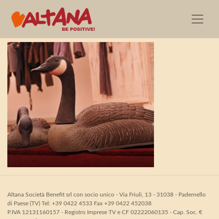
sfondo_leader_1024x87
Altana Società Benefit srl con socio unico - Via Friuli, 13 - 31038 - Padernello
di Paese (TV) Tel: +39 0422 4533 Fax +39 0422 452038
P.IVA 12131160157 - Registro Imprese TV e CF 02222060135 - Cap. Soc. €