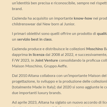
un’identità ben precisa e riconoscibile, sempre nel rispetto
brand.
L’azienda ha acquisito un importante
know-how
nei prod
childrenswear dal New born al Junior.
I primari obiettivi sono quelli offrire un prodotto di
quali
un
servizio best in class
.
L’azienda produce e distribuisce le collezioni
Moschino
Ba
dapprima
in licenza
dal 2008 al 2022, e successivamente, 
F/W 2023, in
Joint Venture
consolidando la proficua col
Maison Moschino, Gruppo Aeffe.
Dal 2010 Altana collabora con un’importante Maison del l
progettazione, lo sviluppo e la produzione delle collezion
(totalmente Made in Italy); dal 2020 si sono aggiunte le co
due importanti luxury brands.
Ad aprile 2023, Altana ha siglato un nuovo accordo di li