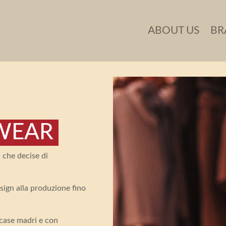
ABOUT US
BR
SWEAR
, che decise di
esign alla produzione fino
case madri e con