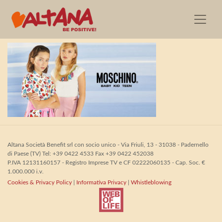
FotoSlideMoschino
Altana Società Benefit srl con socio unico - Via Friuli, 13 - 31038 - Padernello
di Paese (TV) Tel: +39 0422 4533 Fax +39 0422 452038
P.IVA 12131160157 - Registro Imprese TV e CF 02222060135 - Cap. Soc. €
1.000.000 i.v.
Cookies & Privacy Policy
|
Informativa Privacy
|
Whistleblowing