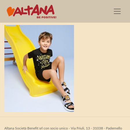
MoschinoKids_SS21_S3
Altana Società Benefit srl con socio unico - Via Friuli, 13 - 31038 - Padernello