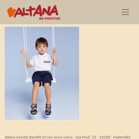
MoschinoKids_SS21_S0
Altana Società Benefit srl con socio unico - Via Friuli, 13 - 31038 - Padernello