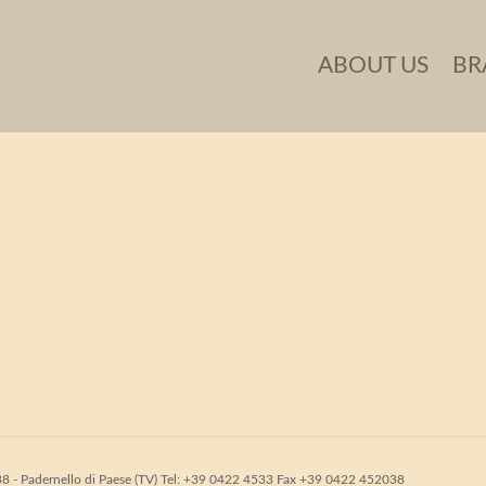
252
ABOUT US
BR
31038 - Padernello di Paese (TV) Tel: +39 0422 4533 Fax +39 0422 452038