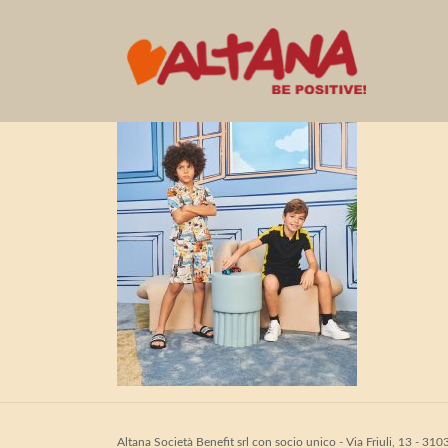
Moschino_SS23_0
Altana Società Benefit srl con socio unico - Via Friuli, 13 - 