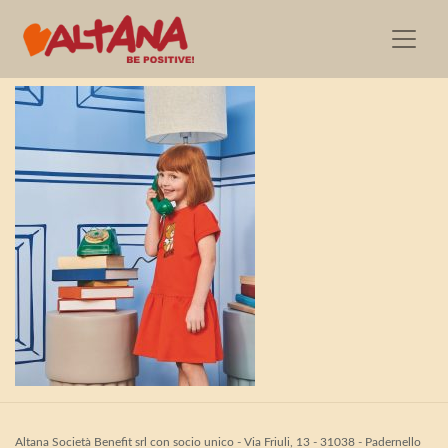
Moschino_SS23_0148
Altana Società Benefit srl con socio unico - Via Friuli, 13 - 31038 - Padernello