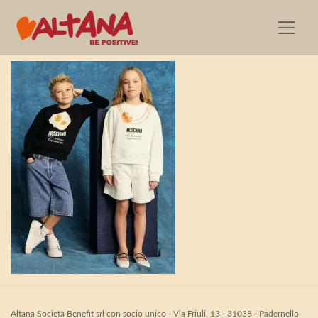
Moschino_BKT_SS25_2
Altana Società Benefit srl con socio unico - Via Friuli, 13 - 31038 - Padernello