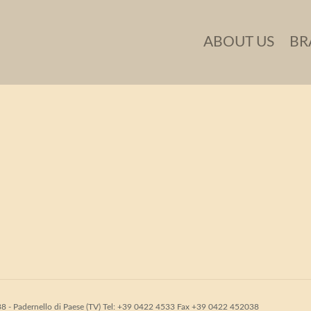
NO_004_0262
ABOUT US
BR
31038 - Padernello di Paese (TV) Tel: +39 0422 4533 Fax +39 0422 452038