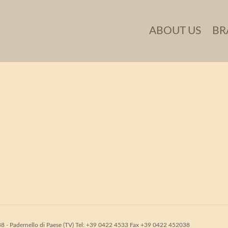
ino Kids0353
ABOUT US
BR
31038 - Padernello di Paese (TV) Tel: +39 0422 4533 Fax +39 0422 452038