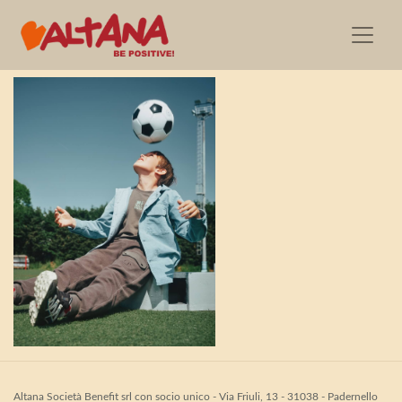
CP_KIDS_TIFOSI_10
Altana Società Benefit srl con socio unico - Via Friuli, 13 - 31038 - Padernello