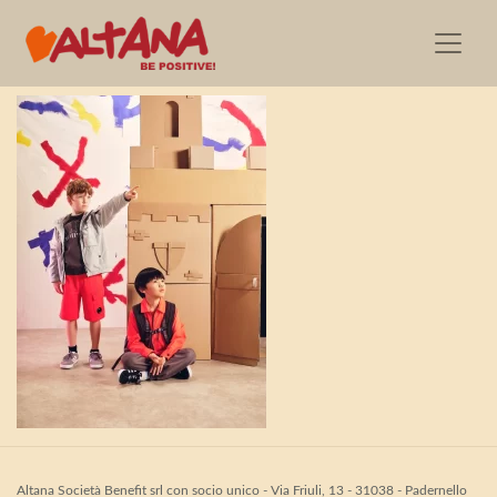
CP COMPANY U16 – 9
Altana Società Benefit srl con socio unico - Via Friuli, 13 - 31038 - Padernello