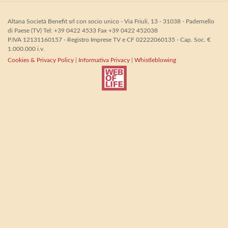
Altana Società Benefit srl con socio unico - Via Friuli, 13 - 31038 - Padernello
di Paese (TV) Tel: +39 0422 4533 Fax +39 0422 452038
P.IVA 12131160157 - Registro Imprese TV e CF 02222060135 - Cap. Soc. €
1.000.000 i.v.
Cookies & Privacy Policy
|
Informativa Privacy
|
Whistleblowing