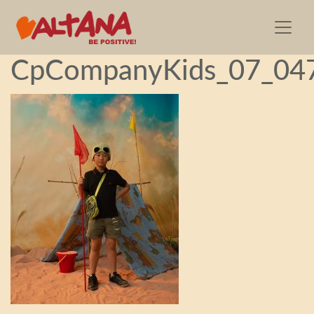
2023.10.26—
CpCompanyKids_07_04