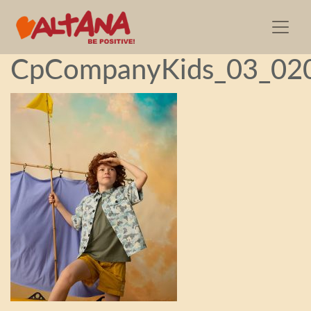
2023.10.26—
CpCompanyKids_03_02