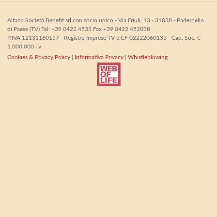
Altana Società Benefit srl con socio unico - Via Friuli, 13 - 31038 - Padernello
di Paese (TV) Tel: +39 0422 4533 Fax +39 0422 452038
P.IVA 12131160157 - Registro Imprese TV e CF 02222060135 - Cap. Soc. €
1.000.000 i.v.
Cookies & Privacy Policy
|
Informativa Privacy
|
Whistleblowing